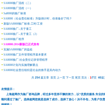
SA8000验厂流程（二）
SA8000验厂流程（一）
Sa8000的验厂标准
SA8000（社会责任标准）升版倒计时，你准备好了吗？
新版SA8000验厂标准-工时/工资
SA8000验厂--关于童工
SA8000验厂--关于童工（2）
SA8000验厂程序
SA8000:2014新版已正式发布
实施SA8000验厂的益处
SA8000验厂文件管理程序基本要求
SA8000验厂-社会责任记录管理程序
SA8000计划与实施理解要点
SA8000社会责任组织是社会的推手是其内动力
共
254
篇文章 首页 上一页
下一页
尾页
页次：
1
/7
页
40
篇
友情提示：
上海超网作为验厂咨询品牌，经过多年坚持不懈的努力，以“优质的服务,专业的
顺利通过了验厂。选择超网您就是选择了成功，选择了放心！决不外包，为客户负
持续性！