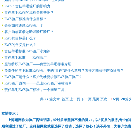
RWS：责任羊毛验厂的影响力
责任羊毛RWS的流程是哪些呢？
RWS验厂标准有什么目标？
企业如何通过RWS验厂？
客户为啥要求做RWS验厂验厂？
RWS的目标是什么？
RWS的含义是什么？
责任羊毛标准RWS验厂小知识
责任羊毛标准——RWS验厂
服装纺织RWS验厂——负责的羊毛标准介绍
负责任的羊毛标准RWS验厂中的“责任”是什么意思？怎样才能获得RWS证书？
RWS验厂是什么？客户为啥要求做RWS验厂验厂？
RWS验厂咨询---------昆山RWS验厂审核清单
责任羊毛RWS验厂标准，一个衡量工具。
共
27
篇文章 首页 上一页
下一页
尾页
页次：
1
/2
页
20
篇文
友情提示：
上海超网作为验厂咨询品牌，经过多年坚持不懈的努力，以“优质的服务,专业的
顺利通过了验厂。选择超网您就是选择了成功，选择了放心！决不外包，为客户负