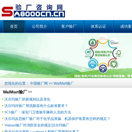
首页
公司简介
客户验厂
体系认证
成功案
您现在的位置：
中国验厂网
>>
WalMart验厂
WalMart验厂
>>
沃尔玛验厂的新规则以及变化
沃尔玛对验厂用洗眼器有什么标准要求？
SCS验厂：保安门卫查验车辆和人员的方法
沃尔玛反恐验厂验厂对于化学品泄漏、机器保护装置有怎样的规定？
Walmart验厂对消防安全的规定|沃尔玛验厂
电子行业注意啦！walmart人权验厂新规则出来了