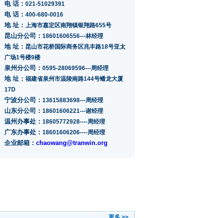
电 话：
021-51029391
电 话：
400-680-0016
地 址：
上海市嘉定区南翔镇银翔路655号
昆山分公司：
18601606556---林经理
地 址：
昆山市花桥国际商务区兆丰路18号亚太
广场1号楼9楼
泉州分公司：
0595-28069596---周经理
地 址：
福建省泉州市温陵南路144号蟠龙大厦
17D
宁波分公司：
13615883698---周经理
山东分公司：
18601606221---谢经理
温州办事处：
18605772928----周经理
广东办事处：
18601606206----周经理
企业邮箱：
chaowang@tranwin.org
更多 >>