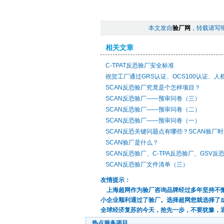
本文发自
验厂网
，转载请写
相关文章
C-TPAT反恐验厂安全标准
祝贺工厂通过GRS认证、OCS100认证、人
SCAN反恐验厂究竟是个怎样项目？
SCAN反恐验厂——预审问卷（三）
SCAN反恐验厂——预审问卷（二）
SCAN反恐验厂——预审问卷（一）
SCAN反恐关键问题点有哪些？SCAN验厂
SCAN验厂是什么？
SCAN反恐验厂、C-TPA反恐验厂、GSV反
SCAN反恐验厂文件清单（三）
友情提示：
上海超网作为验厂咨询品牌经过多年坚持不懈
小企业顺利通过了验厂。选择超网您就选择了
全球经济复苏的今天，抢先一步，不要犹豫，
热点服务项目