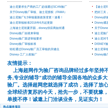
迪士尼要求生产商的工厂必须通过SCAN验厂
【迪士尼
关于Disney验厂审核、迪士尼授权（FAMA）
把好三关，
迪士尼验厂ILS审核最新政策变更！速看！
Disne
迪士尼审核标准2016年6月起更新
Disne
上海迪士尼初夏开园，disney供应商如何通
关于Dis
Disney验厂由谁来审核
迪士尼验厂
Disney验厂跟进审核要求
迪士尼对
Disney验厂审核标准
DISNEY
轻松通过Disney验厂员工审核的关键点
迪士尼审核
Disney-工厂人权验厂
Disne
友情提示：
上海超网作为验厂咨询品牌经过多年坚持不
务,专业的辅导”成功的辅导全国各地的众多
验厂。选择超网您就选择了成功，选择了放
全球经济复苏的今天，抢先一步，不要犹豫
单接不停！诚邀上门洽谈业务，见证实力！
热点服务项目