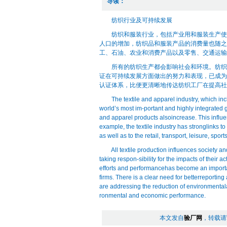
导读：
纺织行业及可持续发展
纺织和服装行业，包括产业用和服装生产使用
人口的增加，纺织品和服装产品的消费量也随之
工、石油、农业和消费产品以及零售、交通运输
所有的纺织生产都会影响社会和环境。纺织行
证在可持续发展方面做出的努力和表现，已成为
认证体系，比便更清晰地传达纺织工厂在提高社
The textile and apparel industry, which includ
world’s most im-portant and highly integrated 
and apparel products alsoincrease. This influe
example, the textile industry has stronglinks 
as well as to the retail, transport, leisure, sp
All textile production influences society and 
taking respon-sibility for the impacts of their ac
efforts and performancehas become an importa
firms. There is a clear need for betterreportin
are addressing the reduction of environmentala
ronmental and economic performance.
本文发自
验厂网
，转载请