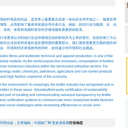
的纤维及纺织品，是世界上最重要且高度一体化的全球市场之一。随着世界
增加，从而影响了服务和采掘业等许多行业。例如，纺织行业与能源、水、化
、休闲、体育和高级时装等经济领域都有着紧密的联系。
业逐渐认识到他们在这些领域活动的影响并为之承担责任。自发的第三方认
纺织企业创造和传递价值及透明度的重要部分。我们显然需要更完善的报告和
会、环境和经济表现效率的同时，如何减少对环境和社会挑战。
es fibres and textilesfor technical and apparel production, is one of the
global markets. As the world popula-tion increases, consumption of textiles
nces numerous industries within the serviceand extractive sectors. For
to energy, water, chemicals, petroleum, agriculture and con-sumer products
ortsand high fashion segments of the economy.
the environment. In-creasingly, the textile industry has recognised and is
tivities in these areas. Voluntarythird-party certification of sustainability
nt part of creating and communicating valueand transparency by textile
g and certification systems to communicate more clearlyhow textile factories
nd social challenges while increasing efficiencies in social, envi-
写明出处，文章编辑：中国验厂网 更多请查看
行业动态