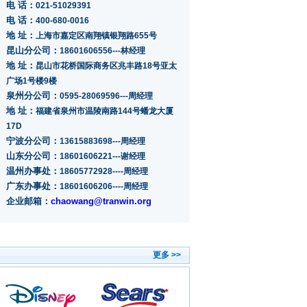
电 话：
021-51029391
电 话：
400-680-0016
地 址：
上海市嘉定区南翔镇银翔路655号
昆山分公司：
18601606556---林经理
地 址：
昆山市花桥国际商务区兆丰路18号亚太
广场1号楼9楼
泉州分公司：
0595-28069596---周经理
地 址：
福建省泉州市温陵南路144号蟠龙大厦
17D
宁波分公司：
13615883698---周经理
山东分公司：
18601606221---谢经理
温州办事处：
18605772928----周经理
广东办事处：
18601606206----周经理
企业邮箱：
chaowang@tranwin.org
更多 >>