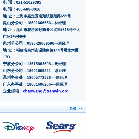
电 话：
021-51029391
电 话：
400-680-0016
地 址：
上海市嘉定区南翔镇银翔路655号
昆山分公司：
18601606556---林经理
地 址：
昆山市花桥国际商务区兆丰路18号亚太
广场1号楼9楼
泉州分公司：
0595-28069596---周经理
地 址：
福建省泉州市温陵南路144号蟠龙大厦
17D
宁波分公司：
13615883698---周经理
山东分公司：
18601606221---谢经理
温州办事处：
18605772928----周经理
广东办事处：
18601606206----周经理
企业邮箱：
chaowang@tranwin.org
更多 >>