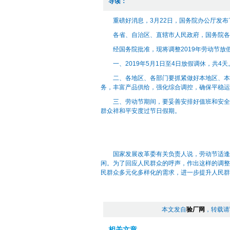
导读：
重磅好消息，3月22日，国务院办公厅发布了
各省、自治区、直辖市人民政府，国务院各
经国务院批准，现将调整2019年劳动节放
一、2019年5月1日至4日放假调休，共4天
二、各地区、各部门要抓紧做好本地区、本领
务，丰富产品供给，强化综合调控，确保平稳运
三、劳动节期间，要妥善安排好值班和安全、
群众祥和平安度过节日假期。
国务
2019
国家发展改革委有关负责人说，劳动节适逢春
闲。为了回应人民群众的呼声，作出这样的调整
民群众多元化多样化的需求，进一步提升人民群
本文发自
验厂网
，转载请
相关文章