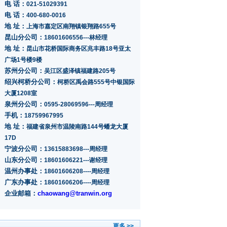
电 话：
021-51029391
电 话：
400-680-0016
地 址：
上海市嘉定区南翔镇银翔路655号
昆山分公司：
18601606556---林经理
地 址：
昆山市花桥国际商务区兆丰路18号亚太
广场1号楼9楼
苏州分公司：
吴江区盛泽镇福建路205号
绍兴柯桥分公司：
柯桥区禹会路555号中银国际
大厦1208室
泉州分公司：
0595-28069596---周经理
手机：
18759967995
地 址：
福建省泉州市温陵南路144号蟠龙大厦
17D
宁波分公司：
13615883698---周经理
山东分公司：
18601606221---谢经理
温州办事处：
18601606208----周经理
广东办事处：
18601606206----周经理
企业邮箱：
chaowang@tranwin.org
更多 >>