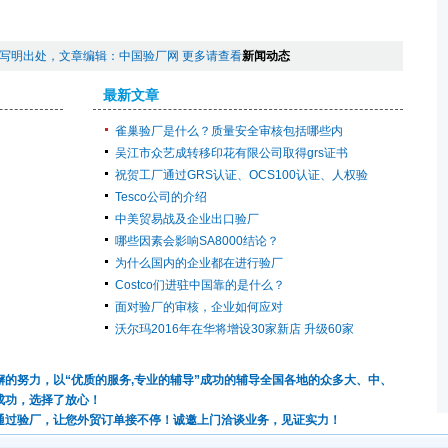
写明出处，文章编辑：中国验厂网 更多请查看
新闻动态
最新文章
雀巢验厂是什么？质量安全审核包括哪些内
吴江市众艺成转移印花有限公司取得grs证书
祝贺工厂通过GRS认证、OCS100认证、人权验
Tesco公司的介绍
中美贸易战及企业出口验厂
哪些因素会影响SA8000结论？
为什么国内的企业都在进行验厂
Costco们进驻中国靠的是什么？
面对验厂的审核，企业如何应对
沃尔玛2016年在华将增设30家新店 升级60家
的努力，以“优质的服务,专业的辅导”成功的辅导全国各地的众多大、中、
成功，选择了放心！
通过验厂，让您外贸订单接不停！诚邀上门洽谈业务，见证实力！