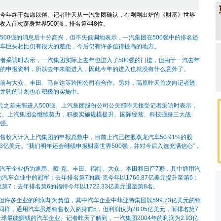
团今年终于如愿以偿。记者昨天从一汽集团确认，在刚刚出炉的《财富》世界
售收入首次跻身世界500强，排名第448位。
0强的消息后十分高兴，但不失低调地表示，一汽集团在500强中的排名还
车巨头相比仍有很大的差距，今后仍有许多值得提高的地方。
采访时表示，一汽集团实际上去年也进入了500强的门槛，但由于一汽去年
的申报资料，所以去年未能进入，因此今年的进入也就没有什么意外了。
与大众、丰田、马自达等跨国公司有合作。另外，高原昨天首次向记者透
并购的计划也在积极的实施中。
之差未能进入500强。上汽集团股份公司公关部昨天接受记者采访时表示，
美元。上汽集团会继续努力，积极实施规模提升、国际经营、科技强身三大战
强。
入计入上汽集团的申报总数中，目前上汽已控股双龙汽车50.91%的股
33亿美元。“我们明年还会继续申报财富世界500强，并对今后入选充满信心”，
汽车企业仍为通用、戴-克、丰田、福特、大众、本田和日产7家，其中通用汽
为汽车企业中的冠军；去年排名第7的戴-克今年以1766.87亿美元提升至第6；
至第7；去年排名第6的福特今年以1722.33亿美元退至第8名。
许多企业的利润却为负值，其中汽车企业中菲亚特集团以599.73亿美元的销
。同样，通用汽车虽然销售收入跻身前5，但利润仅为28.05亿美元，而排名第7
全球最能赚钱的汽车企业。记者昨天了解到，一汽集团2004年的利润为2.93亿