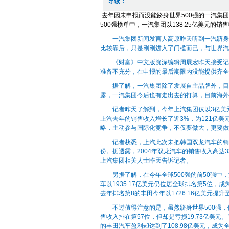
导读：
去年因未申报而没能跻身世界500强的一汽集
500强榜单中，一汽集团以138.25亿美元的销
一汽集团新闻发言人高原昨天听到一汽跻身50
比较靠后，只是刚刚进入了门槛而已，与世界汽
《财富》中文版资深编辑周展宏昨天接受记者
准备不充分，在申报的最后期限内没能提供齐全
据了解，一汽集团除了发展自主品牌外，目前
露，一汽集团今后也有走出去的打算，目前海外
记者昨天了解到，今年上汽集团仅以3亿美元
上汽去年的销售收入增长了近3%，为121亿
略，主动参与国际化竞争，不仅要做大，更要做
记者获悉，上汽此次未把韩国双龙汽车的销售收
份。据透露，2004年双龙汽车的销售收入高达
上汽集团相关人士昨天告诉记者。
另据了解，在今年全球500强的前50强中，
车以1935.17亿美元仍位居全球排名第5位，成
去年排名第8的丰田今年以1726.16亿美元提升
不过值得注意的是，虽然跻身世界500强，但
售收入排在第57位，但却是亏损19.73亿美元
的丰田汽车盈利却达到了108.98亿美元，成为