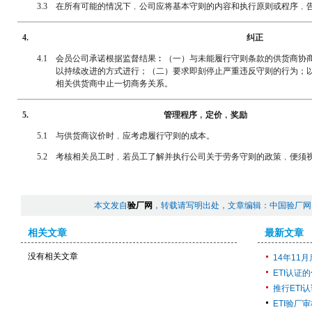
3.3
在所有可能的情况下﹐公司应将基本守则的内容和执行原则或程序﹐
4.
纠正
4.1
会员公司承诺根据监督结果︰（一）与未能履行守则条款的供货商协
以持续改进的方式进行；（二）要求即刻停止严重违反守则的行为；
相关供货商中止一切商务关系。
5.
管理程序﹐定价﹐奖励
5.1
与供货商议价时﹐应考虑履行守则的成本。
5.2
考核相关员工时﹐若员工了解并执行公司关于劳务守则的政策﹐便须
本文发自
验厂网
，转载请写明出处，文章编辑：中国验厂网
相关文章
最新文章
没有相关文章
14年11
ETI认证
推行ETI
ETI验厂