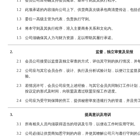
1.1
会员公司应明确支持会员规章、基本守则及其执行程序。
1.2
此项承诺的内容须向公司上下、供货商及次级承包商清楚传达﹐包括
1.3
委任一高级主管为代表﹐负责执行守则。
1.4
将本守则及其执行程序﹐溶入主要商务关系和文化内。
1.5
公司须确保其人力与财力资源﹐足以帮助其履行承诺。
2.
监督﹐独立审查及呈报
2.1
会员公司接受以监督及独立审查的方式﹐评估其守则的执行情况﹐并
2.2
公司应与其它会员合作﹐设计、执行及分析试验计划﹐以便订立监督
验。
2.3
若情况许可﹐会员公司应凭上述经验﹐与其它会员共同制订工作计划
按议定的形式及时间﹐向联盟及透过联盟呈报工作进度。
2.4
公司应为受守则保障的劳工﹐提供秘密举发违规行为的管道﹐并且劳
3.
提高意识及培训
3.1
所有相关人员均须获得适当的培训及引导﹐以便在工作时应用守则。
3.2
公司必须让供货商知悉守则的内容﹐并使其暸解公司只与遵行守则的