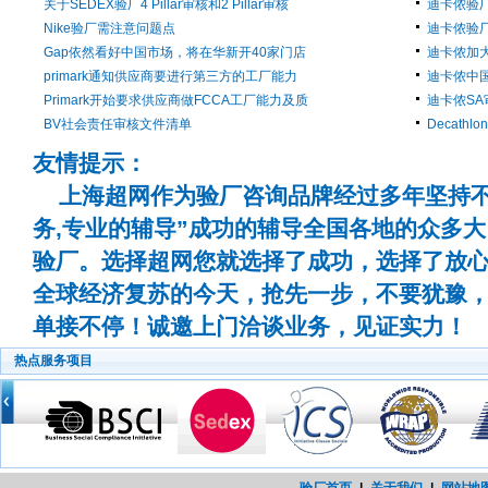
关于SEDEX验厂4 Pillar审核和2 Pillar审核
迪卡侬验
Nike验厂需注意问题点
迪卡侬验
Gap依然看好中国市场，将在华新开40家门店
迪卡侬加大
primark通知供应商要进行第三方的工厂能力
迪卡侬中
Primark开始要求供应商做FCCA工厂能力及质
迪卡侬S
BV社会责任审核文件清单
Decat
友情提示：
上海超网作为验厂咨询品牌经过多年坚持不
务,专业的辅导”成功的辅导全国各地的众多
验厂。选择超网您就选择了成功，选择了放
全球经济复苏的今天，抢先一步，不要犹豫
单接不停！诚邀上门洽谈业务，见证实力！
热点服务项目