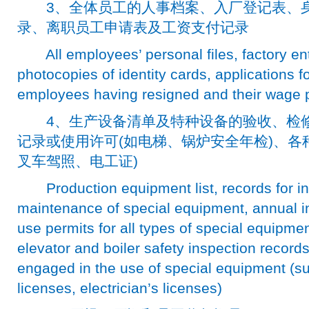
3、全体员工的人事档案、入厂登记表、身
录、离职员工申请表及工资支付记录
All employees’ personal files, factory entr
photocopies of identity cards, applications fo
employees having resigned and their wage
4、生产设备清单及特种设备的验收、检修记
记录或使用许可(如电梯、锅炉安全年检)、各
叉车驾照、电工证)
Production equipment list, records for in
maintenance of special equipment, annual i
use permits for all types of special equipme
elevator and boiler safety inspection record
engaged in the use of special equipment (suc
licenses, electrician’s licenses)