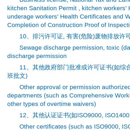
kitchen Sanitation Permit , kitchen workers’ 
underage workers’ Health Certificates and W
Completion of Construction Proof of Inspect
10、排污许可证, 有害(危险)废物排放许
Sewage discharge permission, toxic (da
discharge permission
11、其他政府部门批准或许可证书(如综
班批文)
Other approval or permission authorized
departments (such as Comprehensive Work
other types of overtime waivers)
12、其他认证证书(如ISO9000, ISO1400
Other certificates (such as ISO9000, ISO