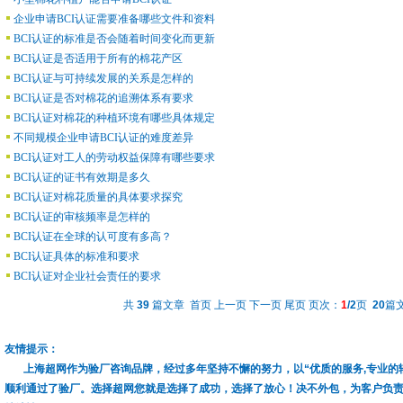
企业申请BCI认证需要准备哪些文件和资料
BCI认证的标准是否会随着时间变化而更新
BCI认证是否适用于所有的棉花产区
BCI认证与可持续发展的关系是怎样的
BCI认证是否对棉花的追溯体系有要求
BCI认证对棉花的种植环境有哪些具体规定
不同规模企业申请BCI认证的难度差异
BCI认证对工人的劳动权益保障有哪些要求
BCI认证的证书有效期是多久
BCI认证对棉花质量的具体要求探究
BCI认证的审核频率是怎样的
BCI认证在全球的认可度有多高？
BCI认证具体的标准和要求
BCI认证对企业社会责任的要求
共
39
篇文章 首页 上一页
下一页
尾页
页次：
1
/2
页
20
篇文
友情提示：
上海超网作为验厂咨询品牌，经过多年坚持不懈的努力，以“优质的服务,专业的
顺利通过了验厂。选择超网您就是选择了成功，选择了放心！决不外包，为客户负