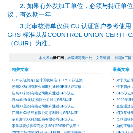
2. 如果有外发加工单位，必须与持证单位签
议，有效期一年。
3.此审核清单仅供 CU 认证客户参考使
GRS 标准以及COUNTROL UNION CERTFI
（CUIR）为准。
本文发自
验厂网
，转载请写明出处，文章编辑：中国验厂网 
相关文章
最新文章
GRS认证简介| 全球回收标准（GRS）认证流
对于火起
苏州XX纺织有限公司顺利通过GRS认证审核！
停下脚步
绍兴XX针织有限公司顺利通过GRS认证
GRS认证
祝xx羊绒(无锡)有限公司通过GRS认证
2020年
杭州XX染织有限公司顺利通过GRS认证
企业通过
江阴市XX纺织有限公司顺利通过GRS认证
绍兴某针
恭喜海宁XX针织股份有限公司GRS认证！
全球回收
家乐福要求供应商必须通过GRS验厂认证！
如何正确使
2020年新增两家GRS认证机构，目前国内有七
GRS认